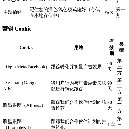
方
记住您的深色/浅色模式偏好（存储
第一
主题偏好
持久
在本地存储中）
方
营销 Cookie
有
类
Cookie
用途
效
型
期
第
90
（Meta/Facebook）
跟踪转化并衡量广告效果
三
_fbp
天
方
第
（Google
将用户行为与广告点击关联
90
_gcl_au
三
天
Ads）
以进行转化跟踪
方
第
跟踪我们合作伙伴计划的联
30
联盟跟踪（Affonso）
三
天
盟推荐
方
第
联盟跟踪
跟踪我们合作伙伴计划的推
1 年
三
（PromoteKit）
荐转化