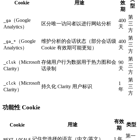
Cookie
用途
效
型
期
第
（Google
400
_ga
区分唯一访问者以进行网站分析
三
天
Analytics）
方
第
（Google
维护分析的会话状态（部分会话级
400
_ga_*
三
天
Analytics）
Cookie 有效期可能更短）
方
第
（Microsoft
存储用户行为数据用于热力图和会
90
_clsk
三
天
Clarity）
话录制
方
第
（Microsoft
1
_clck
持久化 Clarity 用户标识
三
年
Clarity）
方
功能性 Cookie
有效
用途
类型
Cookie
期
第一
记住您选择的语言（中文/英文）
1 年
NEXT_LOCALE